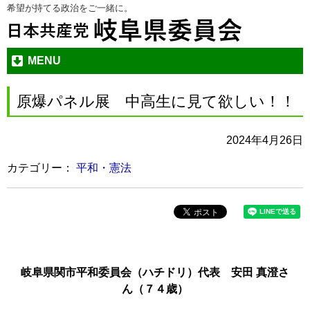
希望が持てる政治をご一緒に。
本
メ
文
ニ
へ
ュ
ジ
ー
MENU
ャ
へ
ン
ジ
原爆パネル展 中高生に見て欲しい！！
プ
ャ
す
ン
2024年4月26日
る
プ
す
カテゴリー：
平和・憲法
る
岐阜県関市平和委員会（ハチドリ）代表 安田 真澄さ
ん（７４歳）