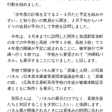
行動を始めました。
「次年度の計画を立てる２～３月だと予定を組みや
すい」と知り合いの教員から聞き、２月下旬からハチ
ドリの会員が手分けして学校を訪問しました。
今年は、３月末までに訪問した関市と加茂郡富加町
の全ての中学校と高校（中学１０校、高校３校）で２
４年度の開催が予定に組まれることに。修学旅行で沖
縄へ行くＳ校では、「学校から要望されて『沖縄戦パ
ネル』も展示することになりました」と話します。
学校で開催するパネル展でも「原爆と人間」の写真
パネル（日本原水爆被害者団体協議会作成）と「原爆
の絵」（広島市立基町高等学校の生徒が被爆体験証言
者とともに制作）を展示しています。
安田さんは、「パネルの展示だけでなく、直接生徒
たちと対話することを大切にしたい」と強調します。
パネル展が開催されるときには昼休みの時間に合わせ