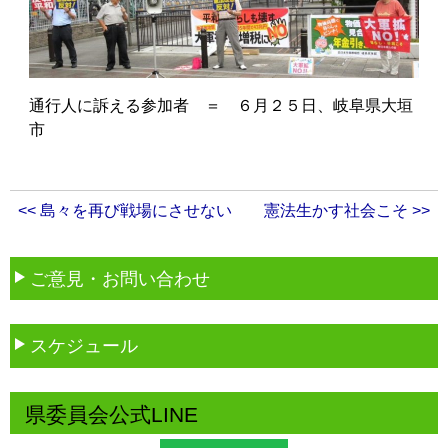
通行人に訴える参加者 ＝ ６月２５日、岐阜県大垣
市
<< 島々を再び戦場にさせない
憲法生かす社会こそ >>
ご意見・お問い合わせ
スケジュール
県委員会公式LINE