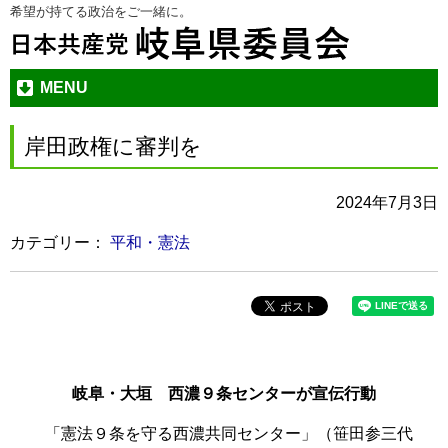
希望が持てる政治をご一緒に。
本
メ
文
ニ
へ
ュ
ジ
ー
MENU
ャ
へ
ン
ジ
岸田政権に審判を
プ
ャ
す
ン
2024年7月3日
る
プ
す
カテゴリー：
平和・憲法
る
岐阜・大垣 西濃９条センターが宣伝行動
「憲法９条を守る西濃共同センター」（笹田参三代