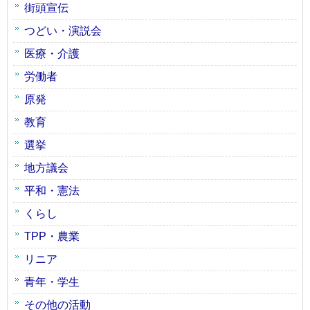
街頭宣伝
つどい・演説会
医療・介護
労働者
原発
教育
選挙
地方議会
平和・憲法
くらし
TPP・農業
リニア
青年・学生
その他の活動