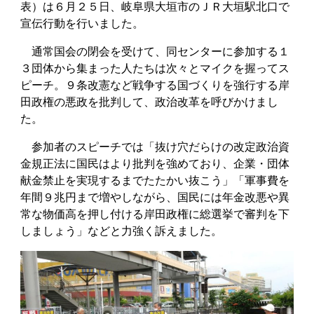
表）は６月２５日、岐阜県大垣市のＪＲ大垣駅北口で
宣伝行動を行いました。
通常国会の閉会を受けて、同センターに参加する１
３団体から集まった人たちは次々とマイクを握ってス
ピーチ。９条改憲など戦争する国づくりを強行する岸
田政権の悪政を批判して、政治改革を呼びかけまし
た。
参加者のスピーチでは「抜け穴だらけの改定政治資
金規正法に国民はより批判を強めており、企業・団体
献金禁止を実現するまでたたかい抜こう」「軍事費を
年間９兆円まで増やしながら、国民には年金改悪や異
常な物価高を押し付ける岸田政権に総選挙で審判を下
しましょう」などと力強く訴えました。