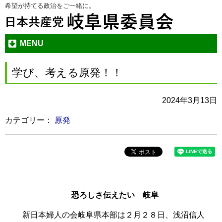
希望が持てる政治をご一緒に。
本
メ
文
ニ
へ
ュ
ジ
ー
MENU
ャ
へ
ン
ジ
学び、考える原発！！
プ
ャ
す
ン
2024年3月13日
る
プ
す
カテゴリー：
原発
る
恐ろしさ伝えたい 岐阜
新日本婦人の会岐阜県本部は２月２８日、浅沼信人