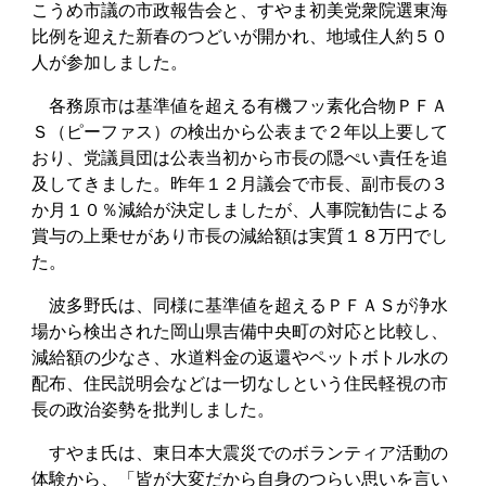
こうめ市議の市政報告会と、すやま初美党衆院選東海
比例を迎えた新春のつどいが開かれ、地域住人約５０
人が参加しました。
各務原市は基準値を超える有機フッ素化合物ＰＦＡ
Ｓ（ピーファス）の検出から公表まで２年以上要して
おり、党議員団は公表当初から市長の隠ぺい責任を追
及してきました。昨年１２月議会で市長、副市長の３
か月１０％減給が決定しましたが、人事院勧告による
賞与の上乗せがあり市長の減給額は実質１８万円でし
た。
波多野氏は、同様に基準値を超えるＰＦＡＳが浄水
場から検出された岡山県吉備中央町の対応と比較し、
減給額の少なさ、水道料金の返還やペットボトル水の
配布、住民説明会などは一切なしという住民軽視の市
長の政治姿勢を批判しました。
すやま氏は、東日本大震災でのボランティア活動の
体験から、「皆が大変だから自身のつらい思いを言い