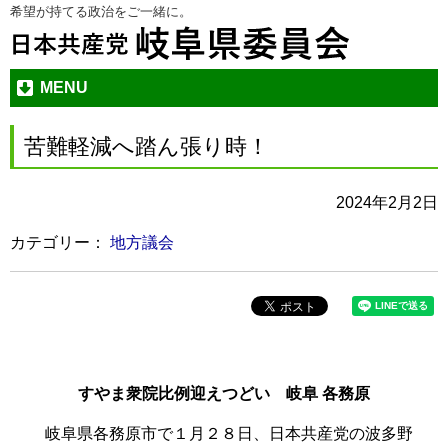
希望が持てる政治をご一緒に。
本
メ
文
ニ
へ
ュ
ジ
ー
MENU
ャ
へ
ン
ジ
苦難軽減へ踏ん張り時！
プ
ャ
す
ン
2024年2月2日
る
プ
す
カテゴリー：
地方議会
る
すやま衆院比例迎えつどい 岐阜 各務原
岐阜県各務原市で１月２８日、日本共産党の波多野