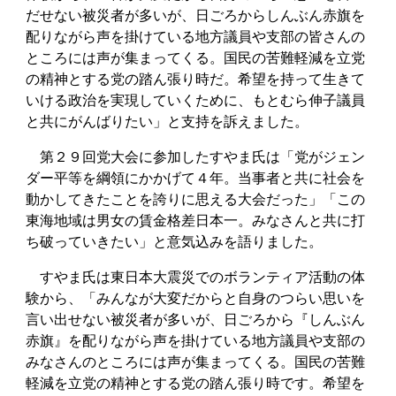
だせない被災者が多いが、日ごろからしんぶん赤旗を
配りながら声を掛けている地方議員や支部の皆さんの
ところには声が集まってくる。国民の苦難軽減を立党
の精神とする党の踏ん張り時だ。希望を持って生きて
いける政治を実現していくために、もとむら伸子議員
と共にがんばりたい」と支持を訴えました。
第２９回党大会に参加したすやま氏は「党がジェン
ダー平等を綱領にかかげて４年。当事者と共に社会を
動かしてきたことを誇りに思える大会だった」「この
東海地域は男女の賃金格差日本一。みなさんと共に打
ち破っていきたい」と意気込みを語りました。
すやま氏は東日本大震災でのボランティア活動の体
験から、「みんなが大変だからと自身のつらい思いを
言い出せない被災者が多いが、日ごろから『しんぶん
赤旗』を配りながら声を掛けている地方議員や支部の
みなさんのところには声が集まってくる。国民の苦難
軽減を立党の精神とする党の踏ん張り時です。希望を