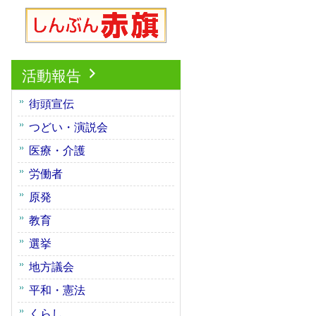
活動報告
街頭宣伝
つどい・演説会
医療・介護
労働者
原発
教育
選挙
地方議会
平和・憲法
くらし