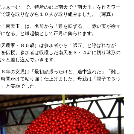
ふぁーむ」で、特産の郡上南天で「南天玉」を作るワー
ブで暖を取りながら１０人が取り組みました。（写真）
「南天玉」は、名前から「難を転ずる」、赤い実が徐々
字になる」と縁起物として正月に飾られます。
天農家・８６歳）は参加者から「師匠」と呼ばれなが
ツを伝授。参加者は収穫した南天を３～４㌢に切り球形の
黙々と差し込んでいきます。
６年の女児は「最初頑張ったけど、途中疲れた」「難し
４時間かけて粘り強く仕上げました。母親は「親子で３つ
す」と笑顔でした。