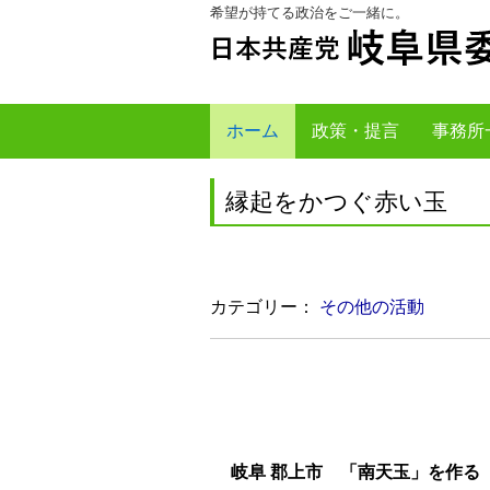
希望が持てる政治をご一緒に。
本
メ
文
ニ
へ
ュ
ジ
ー
ャ
へ
ホーム
政策・提言
事務所
ン
ジ
プ
ャ
縁起をかつぐ赤い玉
す
ン
る
プ
す
る
カテゴリー：
その他の活動
岐阜 郡上市 「南天玉」を作る