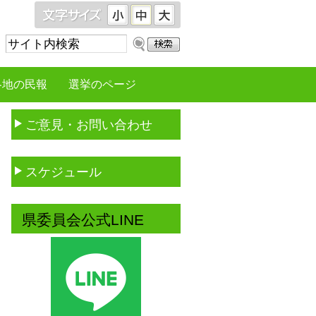
サ
イ
ト
各地の民報
選挙のページ
内
検
ご意見・お問い合わせ
索：
スケジュール
県委員会公式LINE