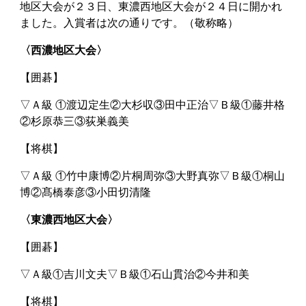
地区大会が２３日、東濃西地区大会が２４日に開かれ
ました。入賞者は次の通りです。（敬称略）
〈西濃地区大会〉
【囲碁】
▽Ａ級 ①渡辺定生②大杉収③田中正治▽Ｂ級①藤井格
②杉原恭三③荻巣義美
【将棋】
▽Ａ級 ①竹中康博②片桐周弥③大野真弥▽Ｂ級①桐山
博②髙橋泰彦③小田切清隆
〈東濃西地区大会〉
【囲碁】
▽Ａ級①吉川文夫▽Ｂ級①石山貫治②今井和美
【将棋】