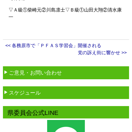
▽Ａ級①柴崎元②川島凛士▽Ｂ級①山田大翔②清水康
一
<< 各務原市で「ＰＦＡＳ学習会」開催される
党の訴え街に響かせ >>
ご意見・お問い合わせ
スケジュール
県委員会公式LINE