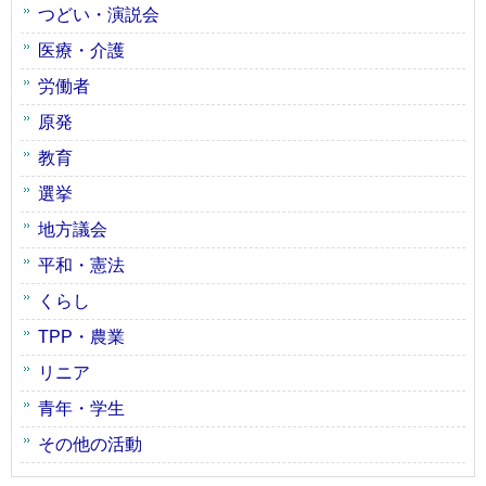
つどい・演説会
医療・介護
労働者
原発
教育
選挙
地方議会
平和・憲法
くらし
TPP・農業
リニア
青年・学生
その他の活動