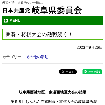
希望が持てる政治をご一緒に。
本
メ
文
ニ
へ
ュ
ジ
ー
MENU
ャ
へ
ン
ジ
囲碁・将棋大会の熱戦続く！
プ
ャ
す
ン
2023年9月26日
る
プ
す
カテゴリー：
その他の活動
る
岐阜県西濃地区、東濃西地区大会の結果
第５８回しんぶん赤旗囲碁・将棋大会の岐阜県西濃