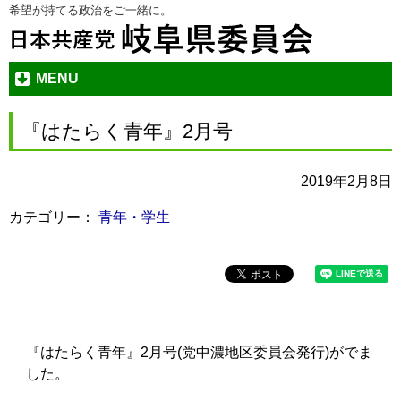
希望が持てる政治をご一緒に。
本
メ
文
ニ
へ
ュ
ジ
ー
MENU
ャ
へ
ン
ジ
『はたらく青年』2月号
プ
ャ
す
ン
2019年2月8日
る
プ
す
カテゴリー：
青年・学生
る
『はたらく青年』2月号(党中濃地区委員会発行)がでま
した。