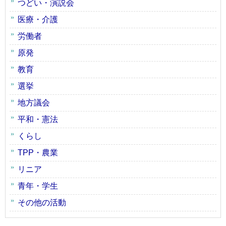
つどい・演説会
医療・介護
労働者
原発
教育
選挙
地方議会
平和・憲法
くらし
TPP・農業
リニア
青年・学生
その他の活動