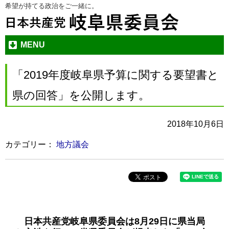
希望が持てる政治をご一緒に。
本
メ
文
ニ
へ
ュ
ジ
ー
MENU
ャ
へ
ン
ジ
「2019年度岐阜県予算に関する要望書と
プ
ャ
す
ン
県の回答」を公開します。
る
プ
す
2018年10月6日
る
カテゴリー：
地方議会
日本共産党岐阜県委員会は8月29日に県当局