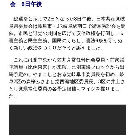
会 8日午後
総選挙公示まで2日となった8日午後、日本共産党岐
阜県委員会は岐阜市・JR岐阜駅南口で街頭演説会を開
催。市民と野党の共闘を広げて安倍政権を打倒し、立
憲主義と民主主義、国民のくらし、憲法9条を守りぬ
く新しい政治をつくりだそうと訴えました。
これには党中央から笠井亮常任幹部会委員・前衆議
院議員（比例東京）が来演。比例東海ブロックから出
馬予定の、やまこしとおる党岐阜市委員長を初め、岐
阜2区の森桜ふさよし党西濃地区委員長、3区の井上さ
とし党県常任委員の各予定候補もマイクを握りまし
た。