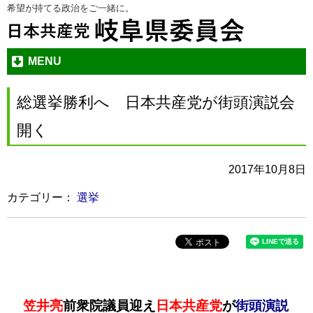
希望が持てる政治をご一緒に。
本
メ
文
ニ
へ
ュ
ジ
ー
MENU
ャ
へ
ン
ジ
総選挙勝利へ 日本共産党が街頭演説会
プ
ャ
す
ン
開く
る
プ
す
2017年10月8日
る
カテゴリー：
選挙
笠井亮
前衆院議員迎え
日本共産党
が
街頭演説