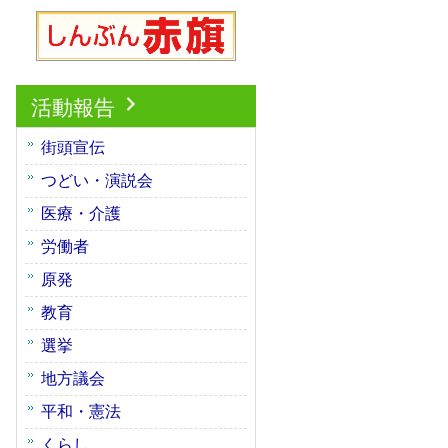
活動報告
街頭宣伝
つどい・演説会
医療・介護
労働者
原発
教育
選挙
地方議会
平和・憲法
くらし