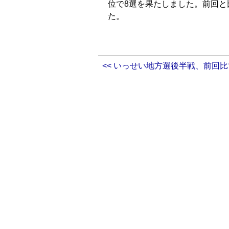
位で8選を果たしました。前回と比
た。
<< いっせい地方選後半戦、前回比