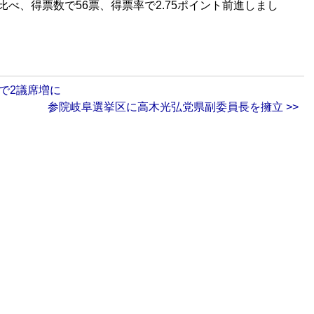
べ、得票数で56票、得票率で2.75ポイント前進しまし
で2議席増に
参院岐阜選挙区に高木光弘党県副委員長を擁立 >>