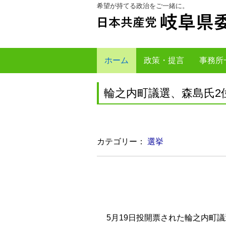
希望が持てる政治をご一緒に。
本
メ
文
ニ
へ
ュ
ジ
ー
ャ
へ
ホーム
政策・提言
事務所
ン
ジ
プ
ャ
輪之内町議選、森島氏2
す
ン
る
プ
す
る
カテゴリー：
選挙
5月19日投開票された輪之内町議選