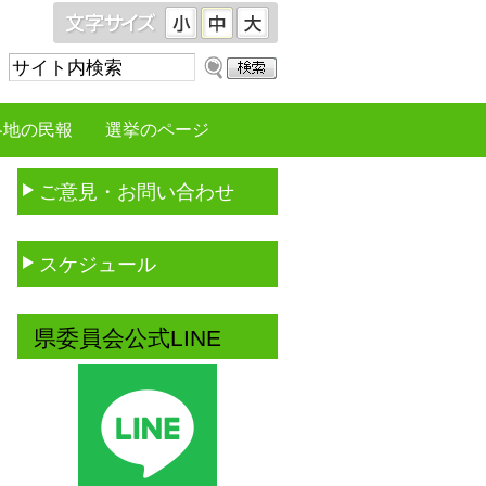
サ
イ
ト
各地の民報
選挙のページ
内
検
ご意見・お問い合わせ
索：
スケジュール
県委員会公式LINE